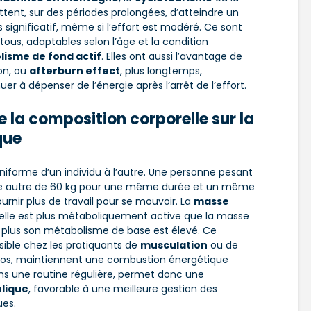
ttent, sur des périodes prolongées, d’atteindre un
significatif, même si l’effort est modéré. Ce sont
tous, adaptables selon l’âge et la condition
isme de fond actif
. Elles ont aussi l’avantage de
on, ou
afterburn effect
, plus longtemps,
r à dépenser de l’énergie après l’arrêt de l’effort.
e la composition corporelle sur
la
que
iforme d’un individu à l’autre. Une personne pesant
’une autre de 60 kg pour une même durée et un même
ournir plus de travail pour se mouvoir. La
masse
r elle est plus métaboliquement active que la masse
é, plus son métabolisme de base est élevé. Ce
ible chez les pratiquants de
musculation
ou de
pos, maintiennent une combustion énergétique
 dans une routine régulière, permet donc une
olique
, favorable à une meilleure gestion des
ues.