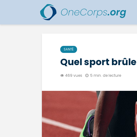
SANTÉ
Quel sport brûle 
469 vues
5 min. de lecture