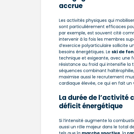
accrue
Les activités physiques qui mobili
sont particulièrement efficaces p
par exemple, est souvent cité comme
intervenir à la fois les membres sup
d’exercice polyarticulaire sollicit
besoins énergétiques. Le
ski de fo
technique et exigeante, avec une f
résistance au froid qui intensifie l
séquences combinant haltérophilie,
maximise aussi le recrutement mus
cardiaque élevée, ce qui en fait un
La durée de l’activité
déficit énergétique
Si l’intensité augmente la combusti
aussi un rôle majeur dans le total 
tels que la
marche sportive
, la
ra