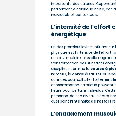
importante des calories. Cependant,
performance calorique brute, car l
individuels et contextuels.
L’intensité de l’effort
énergétique
Un des premiers leviers influant sur 
physique est l’intensité de l’effort f
cardiovasculaire, plus elle augmen
transformation des substrats énergé
disciplines comme la
course à pie
rameur
, la
corde à sauter
ou enc
connues pour solliciter fortement l
consommation calorique pouvant atte
heure pour certains individus. Cet
personne, de son niveau d’entraînem
quel point
l’intensité de l’effort
re
L’engagement musculai