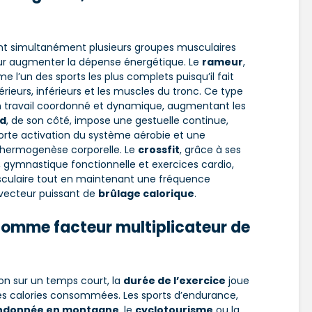
sent simultanément plusieurs groupes musculaires
our augmenter la dépense énergétique. Le
rameur
,
 l’un des sports les plus complets puisqu’il fait
érieurs, inférieurs et les muscles du tronc. Ce type
e un travail coordonné et dynamique, augmentant les
nd
, de son côté, impose une gestuelle continue,
orte activation du système aérobie et une
a thermogenèse corporelle. Le
crossfit
, grâce à ses
 gymnastique fonctionnelle et exercices cardio,
culaire tout en maintenant une fréquence
 vecteur puissant de
brûlage calorique
.
 comme facteur multiplicateur de
on sur un temps court, la
durée de l’exercice
joue
des calories consommées. Les sports d’endurance,
ndonnée en montagne
, le
cyclotourisme
ou la