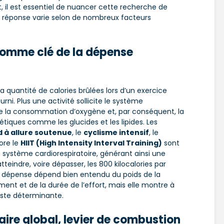
 il est essentiel de nuancer cette recherche de
a réponse varie selon de nombreux facteurs
 comme clé de la
dépense
la quantité de calories brûlées lors d’un exercice
ourni. Plus une activité sollicite le système
te la consommation d’oxygène et, par conséquent, la
tiques comme les glucides et les lipides. Les
d à allure soutenue
, le
cyclisme intensif
, le
ore le
HIIT (High Intensity Interval Training)
sont
e système cardiorespiratoire, générant ainsi une
indre, voire dépasser, les 800 kilocalories par
te dépense dépend bien entendu du poids de la
ent et de la durée de l’effort, mais elle montre à
ste déterminante.
re global, levier de
combustion