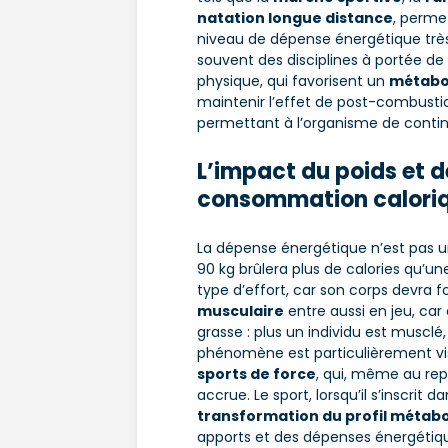
natation longue distance
, perme
niveau de dépense énergétique très 
souvent des disciplines à portée de 
physique, qui favorisent un
métabol
maintenir l’effet de post-combusti
permettant à l’organisme de continue
L’impact du poids et d
consommation calori
La dépense énergétique n’est pas un
90 kg brûlera plus de calories qu
type d’effort, car son corps devra f
musculaire
entre aussi en jeu, ca
grasse : plus un individu est muscl
phénomène est particulièrement vis
sports de force
, qui, même au re
accrue. Le sport, lorsqu’il s’inscrit
transformation du profil métab
apports et des dépenses énergétiq